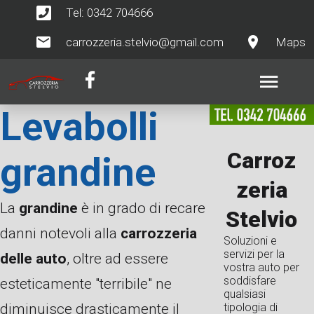
Tel: 0342 704666
carrozzeria.stelvio@gmail.com
Maps
Levabolli
Carroz
grandine
zeria
La
grandine
è in grado di recare
Stelvio
danni notevoli alla
carrozzeria
Soluzioni e
servizi per la
delle auto
, oltre ad essere
vostra auto per
soddisfare
esteticamente "terribile" ne
qualsiasi
diminuisce drasticamente il
tipologia di